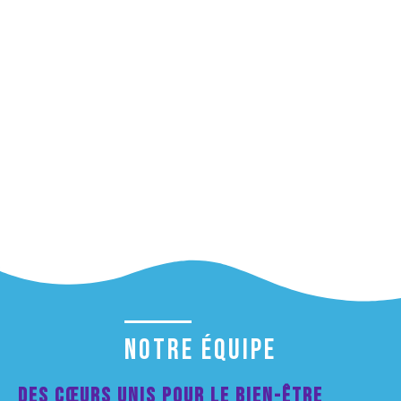
Institut National du Portage des Enfants
Institut de Transport Sécuritaire du Québec
Intergénération Québec
Pôle d’économie sociale du Haut St-Laurent
Regroupement pour la Valorisation de la Paternité
Table de concertation Petite Enfance de Vaudreuil-
Soulanges
Table de la politique de développement social et
durable
Notre Équipe
Des Cœurs Unis pour le Bien-Être