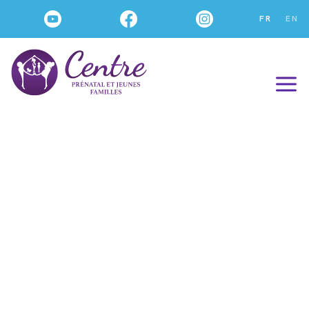
FR
EN
À Propos