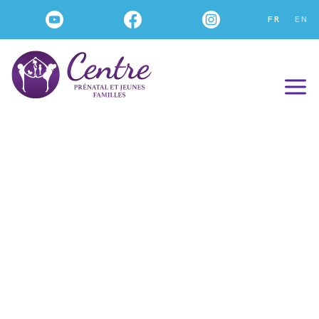
FR
EN
événements
Marche Intergénérationnelle
408 avenue Saint-Charles,
Vaudreuil-Dorion